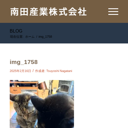
BLOG
現在位置:
ホーム
/
img_1758
img_1758
/
2025年2月16日
作成者:
Tsuyoshi Nagatani