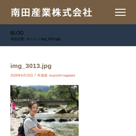
BLOG
現在位置:
ホーム
/
img_3013.jpg
img_3013.jpg
/
2025年6月15日
作成者:
tsuyoshi nagatani