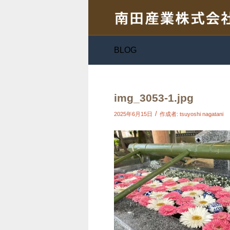
BLOG
img_3053-1.jpg
/
2025年6月15日
作成者:
tsuyoshi nagatani