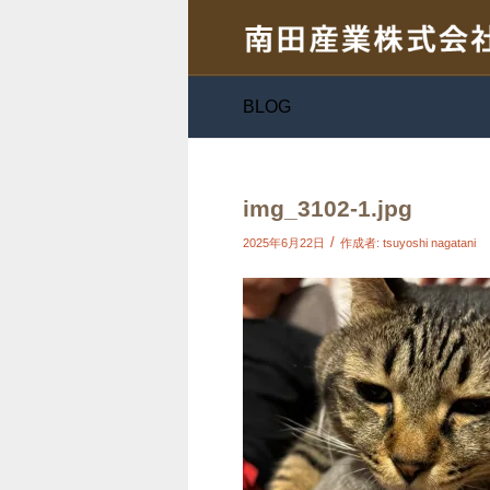
BLOG
img_3102-1.jpg
/
2025年6月22日
作成者:
tsuyoshi nagatani