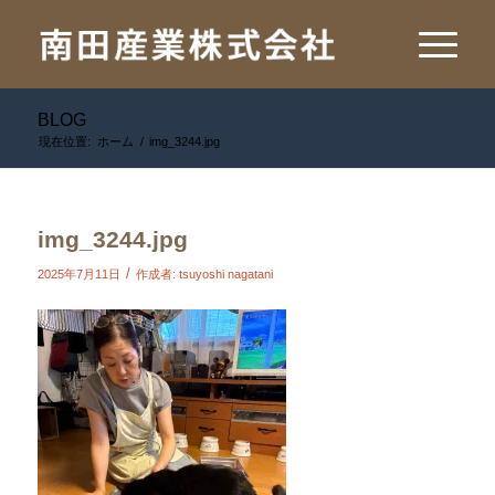
BLOG
現在位置:
ホーム
/
img_3244.jpg
img_3244.jpg
/
2025年7月11日
作成者:
tsuyoshi nagatani