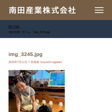
BLOG
現在位置:
ホーム
/
img_3245.jpg
img_3245.jpg
/
2025年7月11日
作成者:
tsuyoshi nagatani