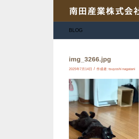
BLOG
img_3266.jpg
/
2025年7月14日
作成者:
tsuyoshi nagatani