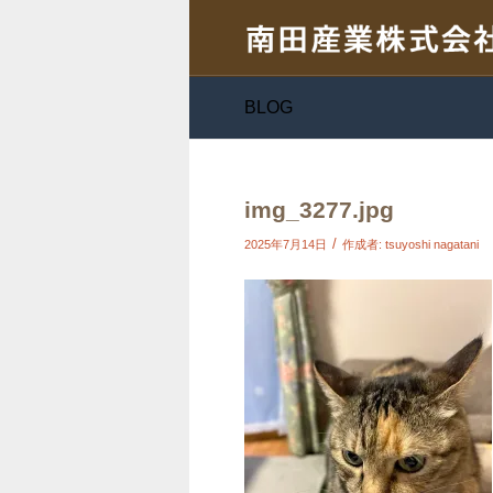
BLOG
img_3277.jpg
/
2025年7月14日
作成者:
tsuyoshi nagatani