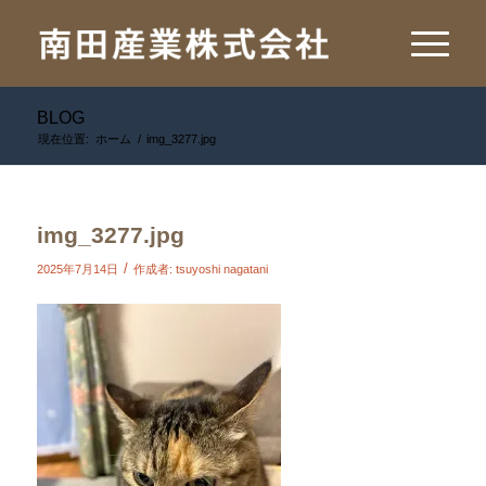
BLOG
現在位置:
ホーム
/
img_3277.jpg
img_3277.jpg
/
2025年7月14日
作成者:
tsuyoshi nagatani