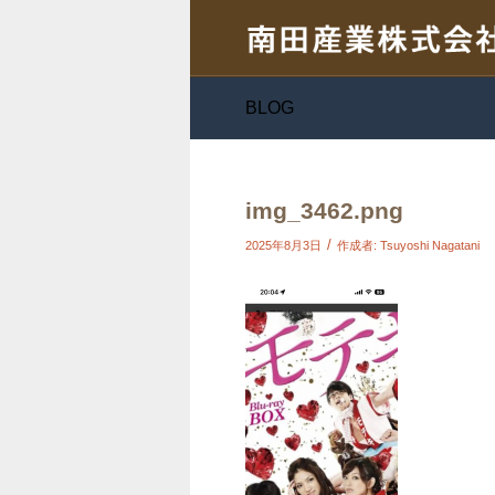
BLOG
img_3462.png
/
2025年8月3日
作成者:
Tsuyoshi Nagatani