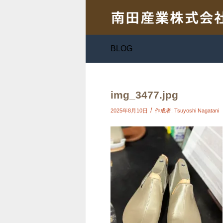
BLOG
img_3477.jpg
/
2025年8月10日
作成者:
Tsuyoshi Nagatani