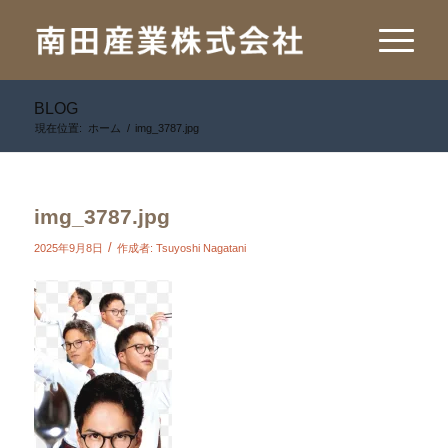
BLOG
現在位置:
ホーム
/
img_3787.jpg
img_3787.jpg
/
2025年9月8日
作成者:
Tsuyoshi Nagatani