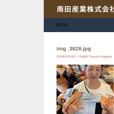
BLOG
img_3828.jpg
/
2025年9月14日
作成者:
Tsuyoshi Nagatani