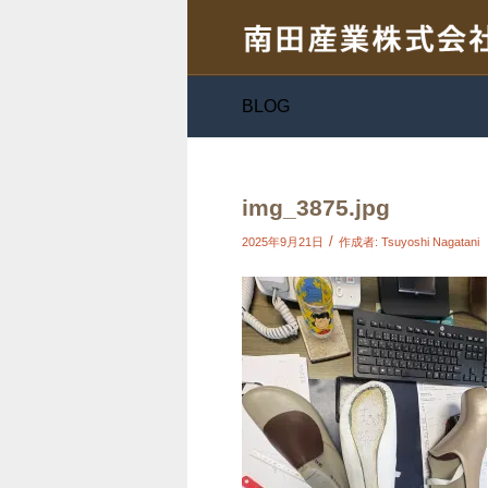
BLOG
img_3875.jpg
/
2025年9月21日
作成者:
Tsuyoshi Nagatani