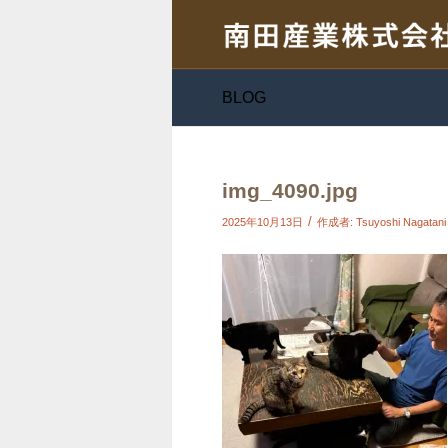
BLOG
img_4090.jpg
/
2025年10月13日
作成者:
Tsuyoshi Nagatani