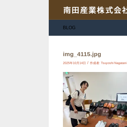
BLOG
img_4115.jpg
/
2025年10月14日
作成者:
Tsuyoshi Nagatani