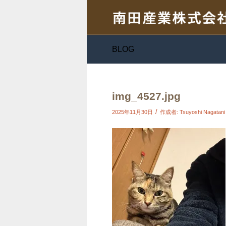
BLOG
img_4527.jpg
/
2025年11月30日
作成者:
Tsuyoshi Nagatani