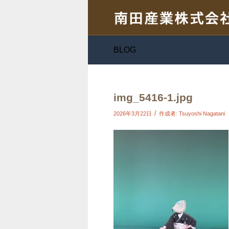
BLOG
img_5416-1.jpg
/
2026年3月22日
作成者:
Tsuyoshi Nagatani