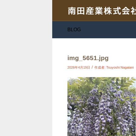
BLOG
img_5651.jpg
/
2026年4月19日
作成者:
Tsuyoshi Nagatani