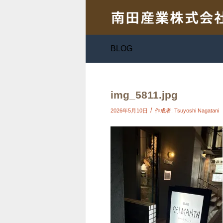
BLOG
img_5811.jpg
/
2026年5月10日
作成者:
Tsuyoshi Nagatani