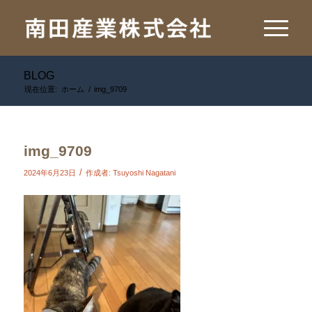
BLOG
現在位置:
ホーム
/
img_9709
img_9709
/
2024年6月23日
作成者:
Tsuyoshi Nagatani