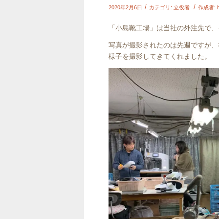
/
/
2020年2月6日
カテゴリ:
立役者
作成者:
「小島靴工場」は当社の外注先で、
写真が撮影されたのは先週ですが、
様子を撮影してきてくれました。