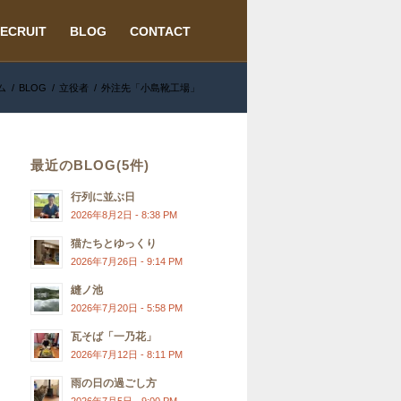
ECRUIT
BLOG
CONTACT
ム
/
BLOG
/
立役者
/
外注先「小島靴工場」
最近のBLOG(5件)
行列に並ぶ日
2026年8月2日 - 8:38 PM
猫たちとゆっくり
2026年7月26日 - 9:14 PM
縫ノ池
2026年7月20日 - 5:58 PM
瓦そば「一乃花」
2026年7月12日 - 8:11 PM
雨の日の過ごし方