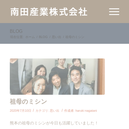
BLOG
現在位置:
ホーム
/
BLOG
/
思い出
/
祖母のミシン
祖母のミシン
/
/
2020年7月10日
カテゴリ:
思い出
作成者:
haruki nagatani
熊本の祖母のミシンが今日も活躍していました！