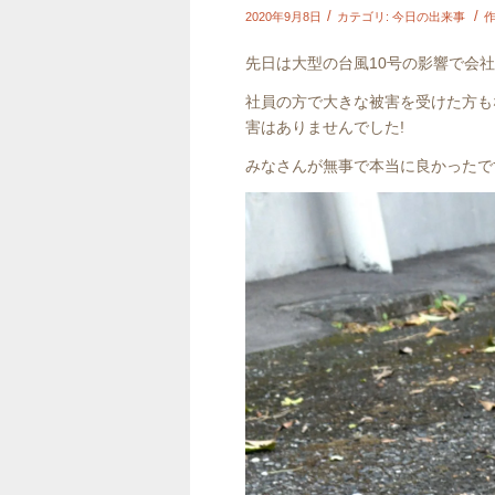
/
/
2020年9月8日
カテゴリ:
今日の出来事
作
先日は大型の台風10号の影響で会
社員の方で大きな被害を受けた方も
害はありませんでした!
みなさんが無事で本当に良かったで