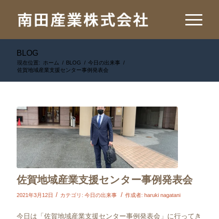
BLOG
現在位置:
ホーム
/
BLOG
/
今日の出来事
/
佐賀地域産業支援センター事例発表会
佐賀地域産業支援センター事例発表会
/
/
2021年3月12日
カテゴリ:
今日の出来事
作成者:
haruki nagatani
今日は「佐賀地域産業支援センター事例発表会」に行ってき