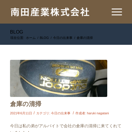
BLOG
現在位置:
ホーム
/
BLOG
/
今日の出来事
/
倉庫の清掃
倉庫の清掃
/
/
2021年6月11日
カテゴリ:
今日の出来事
作成者:
haruki nagatani
今日は私の弟がアルバイトで会社の倉庫の清掃に来てくれて