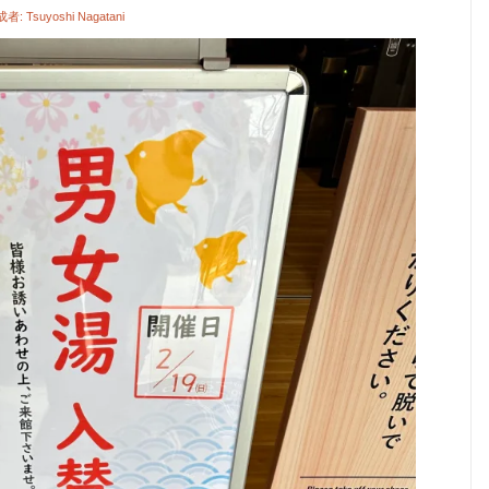
成者:
Tsuyoshi Nagatani