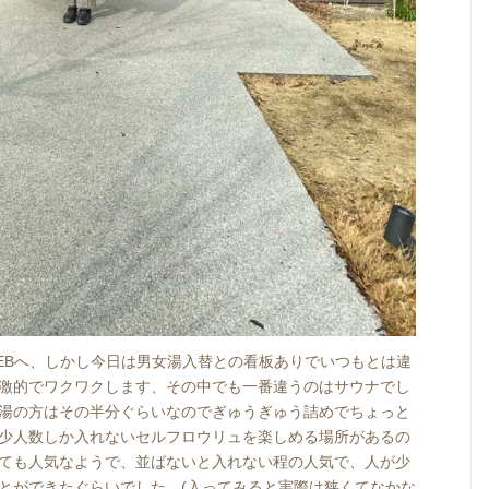
REBへ、しかし今日は男女湯入替との看板ありでいつもとは違
激的でワクワクします、その中でも一番違うのはサウナでし
湯の方はその半分ぐらいなのでぎゅうぎゅう詰めでちょっと
少人数しか入れないセルフロウリュを楽しめる場所があるの
ても人気なようで、並ばないと入れない程の人気で、人が少
とができたぐらいでした。(入ってみると実際は狭くてなかな