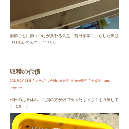
季節ごとに飾りつけが変わる食堂、南田産業にいらした際は
ぜひ覗いてみてください。
収穫の代償
/
/
2021年2月11日
カテゴリ:
今日の出来事
,
社内の様子
作成者:
haruki
nagatani
昨日のお昼休み、社員の方が畑で実ったはっさくを収穫して
くれました！