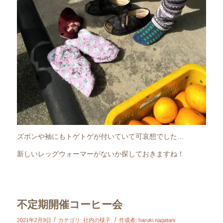
ズボンや袖にもトゲトゲが付いていて可哀想でした…
新しいレッグウォーマーがないか探しておきますね！
不定期開催コーヒー会
/
/
2021年2月9日
カテゴリ:
社内の様子
作成者:
haruki nagatani