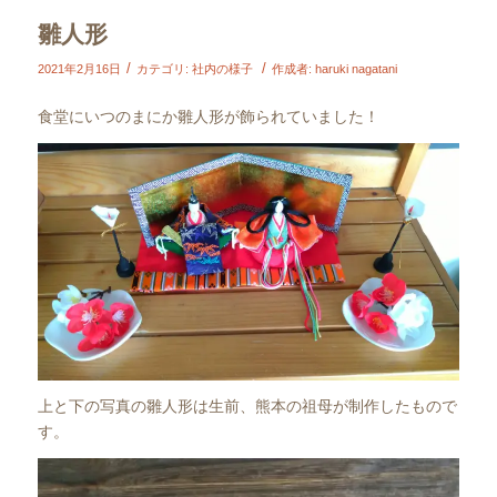
雛人形
/
/
2021年2月16日
カテゴリ:
社内の様子
作成者:
haruki nagatani
食堂にいつのまにか雛人形が飾られていました！
上と下の写真の雛人形は生前、熊本の祖母が制作したもので
す。