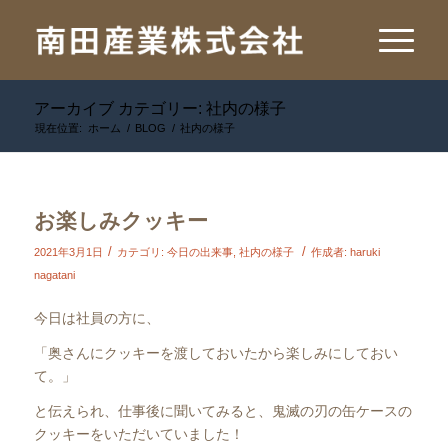
アーカイブ カテゴリー: 社内の様子
現在位置:
ホーム
/
BLOG
/
社内の様子
お楽しみクッキー
/
/
2021年3月1日
カテゴリ:
今日の出来事
,
社内の様子
作成者:
haruki
nagatani
今日は社員の方に、
「奥さんにクッキーを渡しておいたから楽しみにしておい
て。」
と伝えられ、仕事後に聞いてみると、鬼滅の刃の缶ケースの
クッキーをいただいていました！