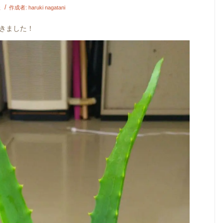
/
社
作成者:
haruki nagatani
きました！