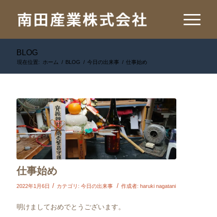
BLOG
現在位置:
ホーム
/
BLOG
/
今日の出来事
/
仕事始め
仕事始め
/
/
2022年1月6日
カテゴリ:
今日の出来事
作成者:
haruki nagatani
明けましておめでとうございます。